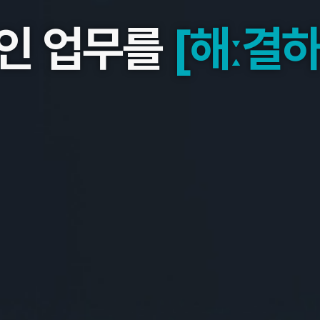
인 업무를
[해ː결